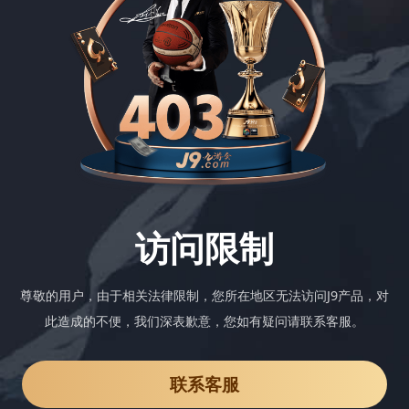
访问限制
尊敬的用户，由于相关法律限制，您所在地区无法访问J9产品，对
此造成的不便，我们深表歉意，您如有疑问请联系客服。
联系客服